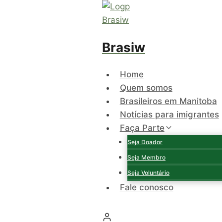
Skip
to
content
Brasiw
Home
Quem somos
Brasileiros em Manitoba
Notícias para imigrantes
Faça Parte
Seja Doador
Seja Membro
Seja Voluntário
Fale conosco